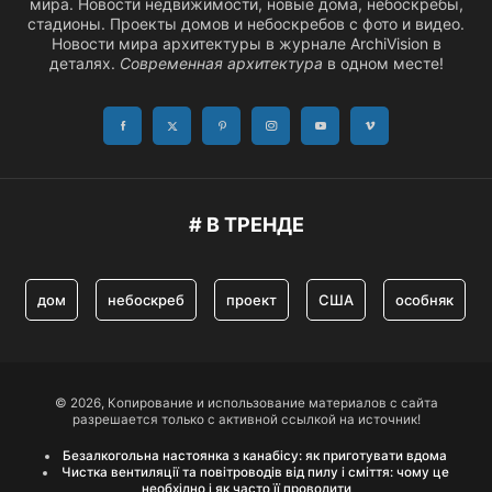
мира. Новости недвижимости, новые дома, небоскребы,
стадионы. Проекты домов и небоскребов с фото и видео.
Новости мира архитектуры в журнале ArchiVision в
деталях.
Современная архитектура
в одном месте!
# В ТРЕНДЕ
дом
небоскреб
проект
США
особняк
© 2026, Копирование и использование материалов с сайта
разрешается только с активной ссылкой на источник!
Безалкогольна настоянка з канабісу: як приготувати вдома
Чистка вентиляції та повітроводів від пилу і сміття: чому це
необхідно і як часто її проводити