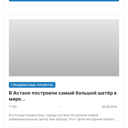
ГРАНДИОЗНЫЕ ПРОЕКТЫ
В Астане построили самый большой шатёр в
мире...
T-100
30.09.2014
—
В столице Казахстана, городе Астана построили новый
развлекательный центр Хан-Шатыр. Этот архитектурный проект
интересен тем, что он представляет...