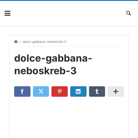
Skip
to
content
dolce-gabbana-neboskreb-3
dolce-gabbana-
neboskreb-3