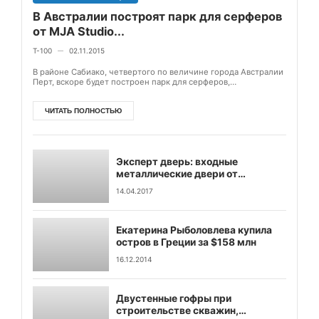
В Австралии построят парк для серферов
от MJA Studio...
T-100
02.11.2015
—
В районе Сабиако, четвертого по величине города Австралии
Перт, вскоре будет построен парк для серферов,
предложенный архитектурным бюро MJA Stud...
ЧИТАТЬ ПОЛНОСТЬЮ
Эксперт дверь: входные
металлические двери от
производителя
14.04.2017
Екатерина Рыболовлева купила
остров в Греции за $158 млн
16.12.2014
Двустенные гофры при
строительстве скважин,