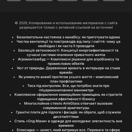
© 2026, Копирование и использование материалов с сайта
разрешается только с активной ссылкой на источник!
Безалкогольна настоянка з канабісу: як приготувати вдома
Чистка вентиляції та повітроводів від пилу і сміття: чому це
необхідно і як часто її проводити
Еволюція автономності. Концепції енергоефективності та
сучасні системи опалення приватного житла
Агромонтажбуд — Комплексні рішення для агробізнесу та
промислових об’єктів
Уют от природы. Деревянная кровать в интерьере на стыке
времён
Як уникнути анемії протягом усього життя – комплексний
план профілактики
Тиск під контролем. Все, що потрібно знати про
гліцеринонаповнені манометри
Комплексне оформлення комерційних приміщень як стратегія
підвищення ефективності бізнесу
Многослойное стекло ArmiGlass отвечает вызовам
современной архитектуры
Гранітні плити для підлоги і фасадів: як обрати, щоб служили
десятиліттями
Стиль «Олд Мани» в одежде для молодежи: элегантность вне
времени
Епоксидка — захист, який витримує все. Переваги та сфера