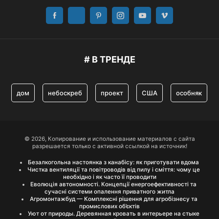
# В ТРЕНДЕ
дом
небоскреб
проект
США
особняк
© 2026, Копирование и использование материалов с сайта
разрешается только с активной ссылкой на источник!
Безалкогольна настоянка з канабісу: як приготувати вдома
Чистка вентиляції та повітроводів від пилу і сміття: чому це
необхідно і як часто її проводити
Еволюція автономності. Концепції енергоефективності та
сучасні системи опалення приватного житла
Агромонтажбуд — Комплексні рішення для агробізнесу та
промислових об’єктів
Уют от природы. Деревянная кровать в интерьере на стыке