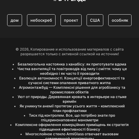
дом
небоскреб
проект
США
особняк
© 2026, Копирование и использование материалов с сайта
разрешается только с активной ссылкой на источник!
Безалкогольна настоянка з канабісу: як приготувати вдома
Чистка вентиляції та повітроводів від пилу і сміття: чому це
необхідно і як часто її проводити
Еволюція автономності. Концепції енергоефективності та
сучасні системи опалення приватного житла
Агромонтажбуд — Комплексні рішення для агробізнесу та
промислових об’єктів
Уют от природы. Деревянная кровать в интерьере на стыке
времён
Як уникнути анемії протягом усього життя – комплексний
план профілактики
Тиск під контролем. Все, що потрібно знати про
гліцеринонаповнені манометри
Комплексне оформлення комерційних приміщень як стратегія
підвищення ефективності бізнесу
Многослойное стекло ArmiGlass отвечает вызовам
современной архитектуры