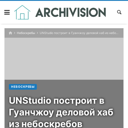
Skip
to
content
Небоскребы
UNStudio построит в Гуанчжоу деловой хаб из небоскребов
НЕБОСКРЕБЫ
UNStudio построит в
Гуанчжоу деловой хаб
из небоскребов