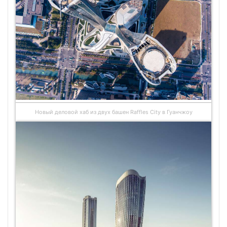
Новый деловой хаб из двух башен Raffles City в Гуанчжоу