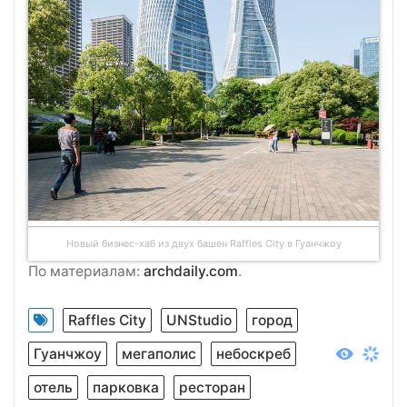
Новый бизнес-хаб из двух башен Raffles City в Гуанчжоу
По материалам:
archdaily.com
.
Raffles City
UNStudio
город
Гуанчжоу
мегаполис
небоскреб
отель
парковка
ресторан