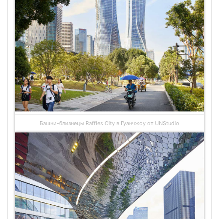
Башни-близнецы Raffles City в Гуанчжоу от UNStudio