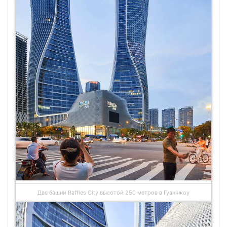
Две башни Raffles City высотой 250 метров в Гуанчжоу