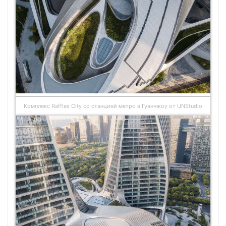
Комплекс Raffles City со станцией метро в Гуанчжоу от UNStudio