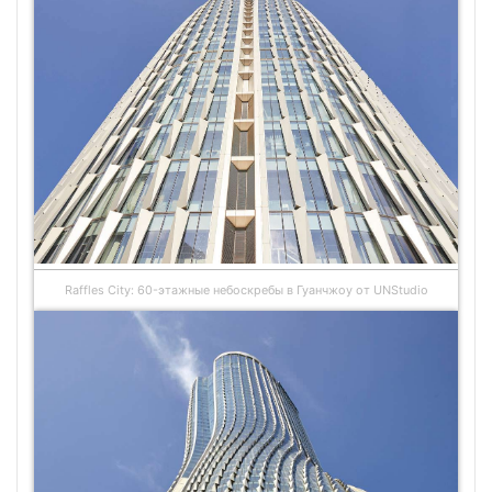
Raffles City: 60-этажные небоскребы в Гуанчжоу от UNStudio