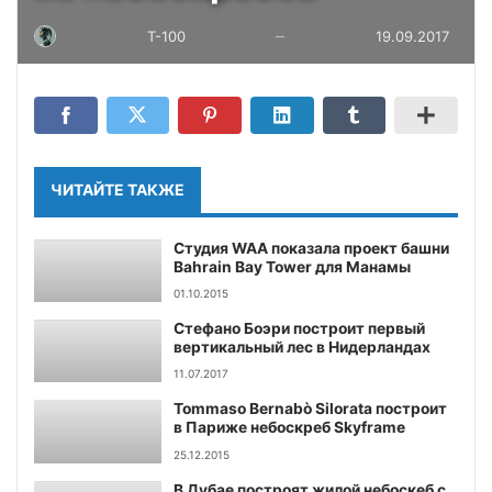
T-100
19.09.2017
—
ЧИТАЙТЕ ТАКЖЕ
Студия WAA показала проект башни
Bahrain Bay Tower для Манамы
01.10.2015
Стефано Боэри построит первый
вертикальный лес в Нидерландах
11.07.2017
Tommaso Bernabò Silorata построит
в Париже небоскреб Skyframe
25.12.2015
В Дубае построят жилой небоскеб с