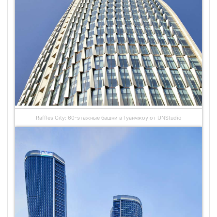
Raffles City: 60-этажные башни в Гуанчжоу от UNStudio