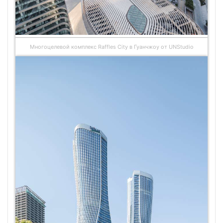
Многоцелевой комплекс Raffles City в Гуанчжоу от UNStudio