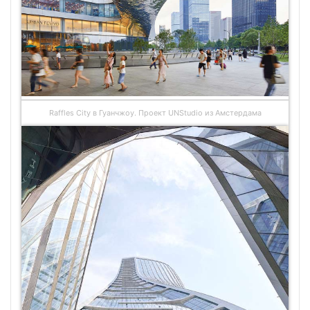
Raffles City в Гуанчжоу. Проект UNStudio из Амстердама