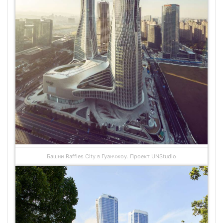
Башни Raffles City в Гуанчжоу. Проект UNStudio