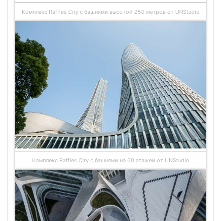
Комплекс Raffles City с башнями высотой 250 метров от UNStudio
Комплекс Raffles City с башнями на 60 этажей от UNStudio